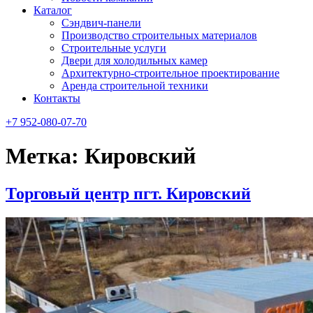
Каталог
Сэндвич-панели
Производство строительных материалов
Строительные услуги
Двери для холодильных камер
Архитектурно-строительное проектирование
Аренда строительной техники
Контакты
+7 952-080-07-70
Метка:
Кировский
Торговый центр пгт. Кировский